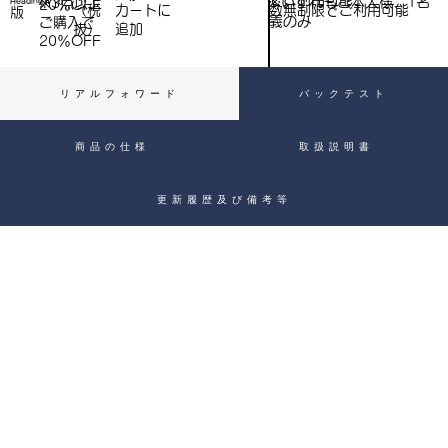
※いずれもご本人様、1名
※3点以上
Heading 4
20％OFF
数無制限でご利用可能
（税
​カートに
）
版
義のみ
ご購入で​
抜）
追加
20％OFF
リアルフォワード
バックテスト
商品の仕様
取扱説明書
更新履歴及び備考等