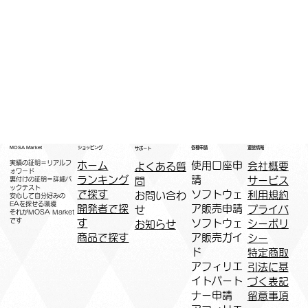
運営情報
ショッピング
MOSA Market
各種申請
サポート
実績の証明＝リアルフ
ホーム
​使用口座申
会社概要
よくある質
ォワード
ランキング
請
サービス
問
裏付けの証明＝詳細バ
ックテスト
で探す
ソフトウェ
利用規約
お問い合わ
安心して自分好みの
EAを探せる環境
開発者で探
ア販売申請
プライバ
せ
​それがMOSA Market
です
す
ソフトウェ
シーポリ
お知らせ
商品で探す
ア販売ガイ
シー
ド
特定商取
アフィリエ
引法に基
イトパート
づく表記
ナー申請​
​留意事項