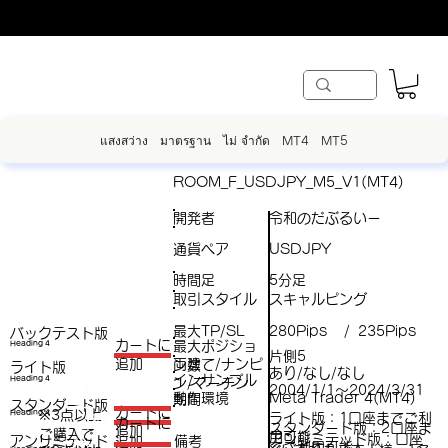
แสงสว่าง
มาตรฐาน
ไม่ จำกัด
MT4
MT5
ROOM_F_USDJPY_M5_V1(MT4)
開発者
令和のだぶるいー
通貨ペア
USDJPY
時間足
5分足
取引スタイル
スキャルピング
最大TP/SL
280Pips
235Pips
/
バックテスト版
​カートに
最大ポジショ
Heading 4
片側5
両建て/ナンピ
追加
ン数
ライト版
あり/なし/なし
インサンプル
Heading 4
ン/マーチン
（
2004/1/1～2024/3/31
動作環境
Meta Trader 4(MT4)
期間
スタンダード版
税
​カートに
※3点以上
Heading 4
ライト版：1口座までご利
（税
​カートに
スタンダード版：2口座ま
追加
ご購入で​
抜
用可能
アンリミテッド版：口座
アンリミテッド
備考
追加
抜）
でご利用可能