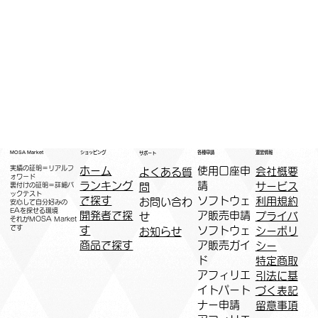
運営情報
ショッピング
MOSA Market
各種申請
サポート
実績の証明＝リアルフ
ホーム
​使用口座申
会社概要
よくある質
ォワード
ランキング
請
サービス
問
裏付けの証明＝詳細バ
ックテスト
で探す
ソフトウェ
利用規約
お問い合わ
安心して自分好みの
EAを探せる環境
開発者で探
ア販売申請
プライバ
せ
​それがMOSA Market
です
す
ソフトウェ
シーポリ
お知らせ
商品で探す
ア販売ガイ
シー
ド
特定商取
アフィリエ
引法に基
イトパート
づく表記
ナー申請​
​留意事項