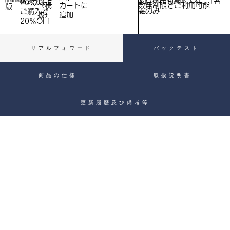
※いずれもご本人様、1名
※3点以上
Heading 4
20％OFF
数無制限でご利用可能
（税
​カートに
）
版
義のみ
ご購入で​
抜）
追加
20％OFF
リアルフォワード
バックテスト
商品の仕様
取扱説明書
更新履歴及び備考等