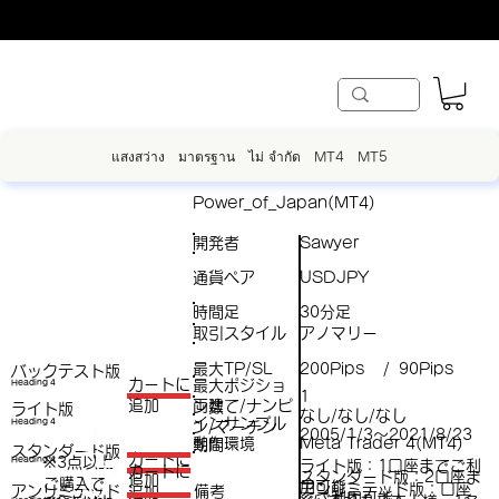
แสงสว่าง
มาตรฐาน
ไม่ จำกัด
MT4
MT5
Power_of_Japan(MT4)
開発者
Sawyer
通貨ペア
USDJPY
時間足
30分足
取引スタイル
アノマリー
最大TP/SL
200Pips
90Pips
/
バックテスト版
​カートに
最大ポジショ
Heading 4
1
両建て/ナンピ
追加
ン数
ライト版
なし/なし/なし
インサンプル
Heading 4
ン/マーチン
（
2005/1/3～2021/8/23
動作環境
Meta Trader 4(MT4)
期間
スタンダード版
税
​カートに
※3点以上
Heading 4
ライト版：1口座までご利
（税
​カートに
スタンダード版：2口座ま
追加
ご購入で​
抜
用可能
アンリミテッド版：口座
アンリミテッド
備考
追加
抜）
でご利用可能