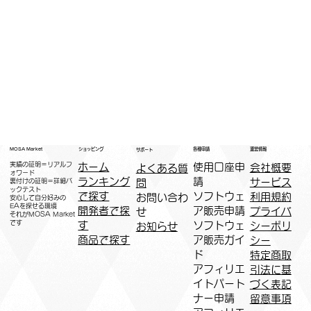
運営情報
ショッピング
MOSA Market
各種申請
サポート
実績の証明＝リアルフ
ホーム
​使用口座申
会社概要
よくある質
ォワード
ランキング
請
サービス
問
裏付けの証明＝詳細バ
ックテスト
で探す
ソフトウェ
利用規約
お問い合わ
安心して自分好みの
EAを探せる環境
開発者で探
ア販売申請
プライバ
せ
​それがMOSA Market
です
す
ソフトウェ
シーポリ
お知らせ
商品で探す
ア販売ガイ
シー
ド
特定商取
アフィリエ
引法に基
イトパート
づく表記
ナー申請​
​留意事項