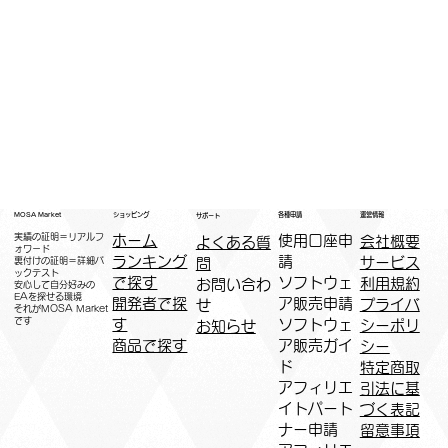
運営情報
ショッピング
MOSA Market
各種申請
サポート
実績の証明＝リアルフ
ホーム
​使用口座申
会社概要
よくある質
ォワード
ランキング
請
サービス
問
裏付けの証明＝詳細バ
ックテスト
で探す
ソフトウェ
利用規約
お問い合わ
安心して自分好みの
EAを探せる環境
開発者で探
ア販売申請
プライバ
せ
​それがMOSA Market
です
す
ソフトウェ
シーポリ
お知らせ
商品で探す
ア販売ガイ
シー
ド
特定商取
アフィリエ
引法に基
イトパート
づく表記
ナー申請​
​留意事項