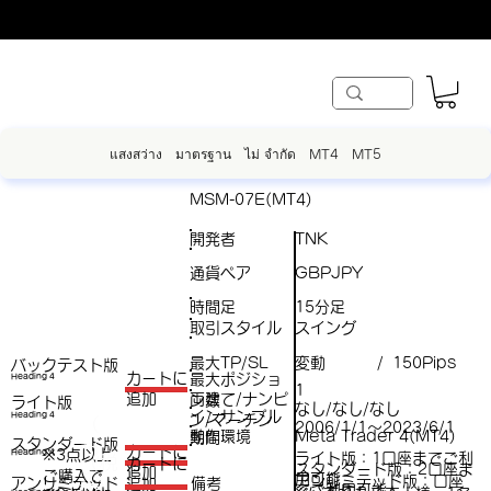
แสงสว่าง
มาตรฐาน
ไม่ จำกัด
MT4
MT5
MSM-07E(MT4)
開発者
TNK
通貨ペア
GBPJPY
時間足
15分足
取引スタイル
スイング
最大TP/SL
変動
150Pips
/
バックテスト版
​カートに
最大ポジショ
Heading 4
1
両建て/ナンピ
追加
ン数
ライト版
なし/なし/なし
インサンプル
Heading 4
ン/マーチン
（
2006/1/1～2023/6/1
動作環境
Meta Trader 4(MT4)
期間
スタンダード版
税
​カートに
※3点以上
Heading 4
ライト版：1口座までご利
（税
​カートに
スタンダード版：2口座ま
追加
ご購入で​
抜
用可能
アンリミテッド版：口座
アンリミテッド
備考
追加
抜）
でご利用可能