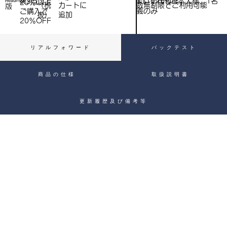
※いずれもご本人様、1名
※3点以上
Heading 4
20％OFF
数無制限でご利用可能
（税
​カートに
）
版
義のみ
ご購入で​
抜）
追加
20％OFF
リアルフォワード
バックテスト
商品の仕様
取扱説明書
更新履歴及び備考等