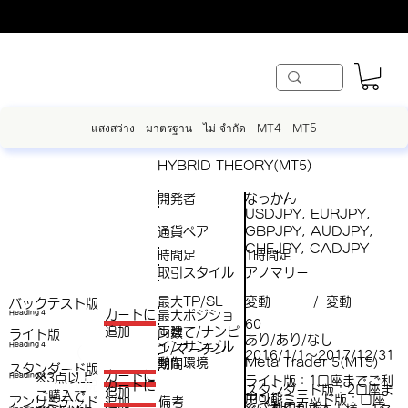
แสงสว่าง
มาตรฐาน
ไม่ จำกัด
MT4
MT5
HYBRID THEORY(MT5)
開発者
なっかん
USDJPY, EURJPY,
通貨ペア
GBPJPY, AUDJPY,
CHFJPY, CADJPY
時間足
1時間足
取引スタイル
アノマリー
最大TP/SL
変動
変動
/
バックテスト版
​カートに
最大ポジショ
Heading 4
60
両建て/ナンピ
追加
ン数
ライト版
あり/あり/なし
インサンプル
Heading 4
ン/マーチン
（
2016/1/1～2017/12/31
動作環境
Meta Trader 5(MT5)
期間
スタンダード版
税
​カートに
※3点以上
Heading 4
ライト版：1口座までご利
（税
​カートに
スタンダード版：2口座ま
追加
ご購入で​
抜
用可能
アンリミテッド版：口座
アンリミテッド
備考
追加
抜）
でご利用可能