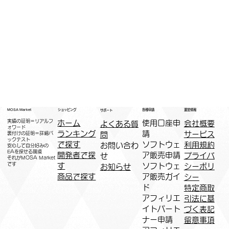
運営情報
ショッピング
MOSA Market
各種申請
サポート
実績の証明＝リアルフ
ホーム
​使用口座申
会社概要
よくある質
ォワード
ランキング
請
サービス
問
裏付けの証明＝詳細バ
ックテスト
で探す
ソフトウェ
利用規約
お問い合わ
安心して自分好みの
EAを探せる環境
開発者で探
ア販売申請
プライバ
せ
​それがMOSA Market
です
す
ソフトウェ
シーポリ
お知らせ
商品で探す
ア販売ガイ
シー
ド
特定商取
アフィリエ
引法に基
イトパート
づく表記
ナー申請​
​留意事項