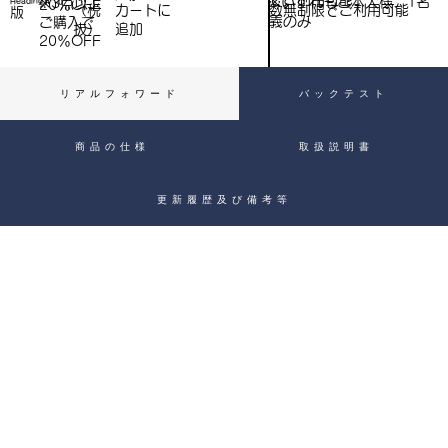
※いずれもご本人様、1名
※3点以上
Heading 4
20％OFF
数無制限でご利用可能
（税
​カートに
）
版
義のみ
ご購入で​
抜）
追加
20％OFF
リアルフォワード
バックテスト
商品の仕様
取扱説明書
更新履歴及び備考等