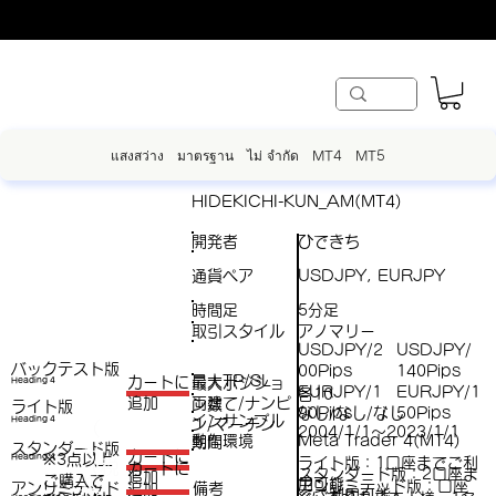
แสงสว่าง
มาตรฐาน
ไม่ จำกัด
MT4
MT5
HIDEKICHI-KUN_AM(MT4)
開発者
ひできち
通貨ペア
USDJPY, EURJPY
時間足
5分足
取引スタイル
アノマリー
USDJPY/2
USDJPY/
バックテスト版
00Pips
140Pips
最大TP/SL
​カートに
最大ポジショ
Heading 4
EURJPY/1
EURJPY/1
各10
両建て/ナンピ
追加
ン数
ライト版
90Pips
50Pips
/
なし/なし/なし
インサンプル
Heading 4
ン/マーチン
（
2004/1/1～2023/1/1
動作環境
Meta Trader 4(MT4)
期間
スタンダード版
税
​カートに
※3点以上
Heading 4
ライト版：1口座までご利
（税
​カートに
スタンダード版：2口座ま
追加
ご購入で​
抜
用可能
アンリミテッド版：口座
アンリミテッド
備考
追加
抜）
でご利用可能