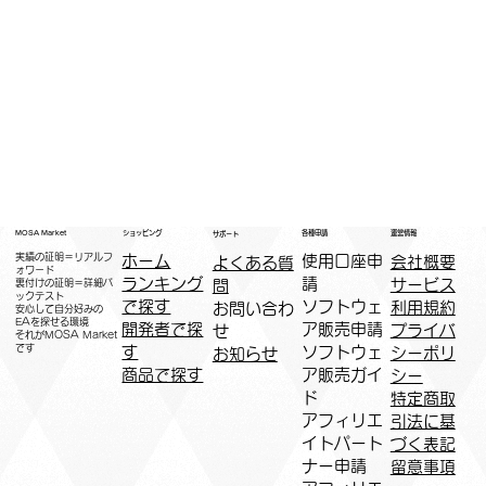
運営情報
ショッピング
MOSA Market
各種申請
サポート
実績の証明＝リアルフ
ホーム
​使用口座申
会社概要
よくある質
ォワード
ランキング
請
サービス
問
裏付けの証明＝詳細バ
ックテスト
で探す
ソフトウェ
利用規約
お問い合わ
安心して自分好みの
EAを探せる環境
開発者で探
ア販売申請
プライバ
せ
​それがMOSA Market
です
す
ソフトウェ
シーポリ
お知らせ
商品で探す
ア販売ガイ
シー
ド
特定商取
アフィリエ
引法に基
イトパート
づく表記
ナー申請​
​留意事項