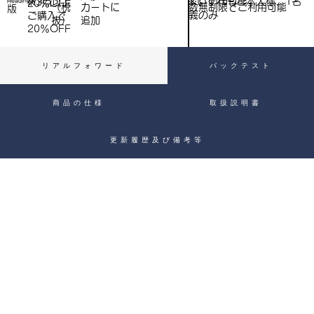
※いずれもご本人様、1名
※3点以上
Heading 4
20％OFF
数無制限でご利用可能
（税
​カートに
）
版
義のみ
ご購入で​
抜）
追加
20％OFF
リアルフォワード
バックテスト
商品の仕様
取扱説明書
更新履歴及び備考等