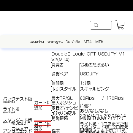
แสงสว่าง
มาตรฐาน
ไม่ จำกัด
MT4
MT5
DoubleE_Logic_CPT_USDJPY_M1_
V2(MT4)
開発者
令和のだぶるいー
通貨ペア
USDJPY
時間足
1分足
取引スタイル
スキャルピング
最大TP/SL
60Pips
170Pips
/
バックテスト版
​カートに
最大ポジショ
Heading 4
片側2
両建て/ナンピ
追加
ン数
ライト版
あり/なし/なし
インサンプル
Heading 4
ン/マーチン
（
2004/1/1～2020/3/14
動作環境
Meta Trader 4(MT4)
期間
スタンダード版
税
​カートに
※3点以上
Heading 4
ライト版：1口座までご利
（税
​カートに
スタンダード版：2口座ま
追加
ご購入で​
抜
用可能
アンリミテッド版：口座
アンリミテッド
備考
追加
抜）
でご利用可能