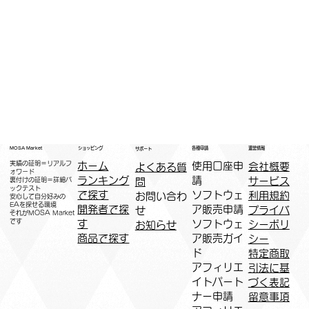
運営情報
ショッピング
MOSA Market
各種申請
サポート
実績の証明＝リアルフ
ホーム
​使用口座申
会社概要
よくある質
ォワード
ランキング
請
サービス
問
裏付けの証明＝詳細バ
ックテスト
で探す
ソフトウェ
利用規約
お問い合わ
安心して自分好みの
EAを探せる環境
開発者で探
ア販売申請
プライバ
せ
​それがMOSA Market
です
す
ソフトウェ
シーポリ
お知らせ
商品で探す
ア販売ガイ
シー
ド
特定商取
アフィリエ
引法に基
イトパート
づく表記
ナー申請​
​留意事項