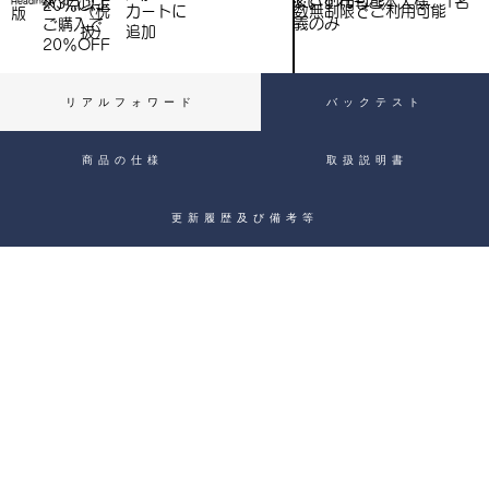
※いずれもご本人様、1名
※3点以上
Heading 4
20％OFF
数無制限でご利用可能
（税
​カートに
）
版
義のみ
ご購入で​
抜）
追加
20％OFF
リアルフォワード
バックテスト
商品の仕様
取扱説明書
更新履歴及び備考等