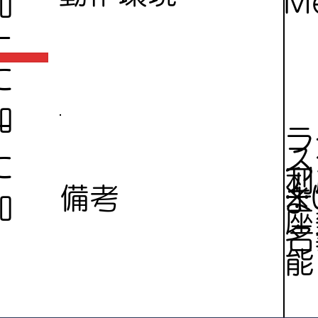
Me
加
ー
に
加
ー
ラ
ス
に
ア
利
※
備考
ま
加
座
名
能