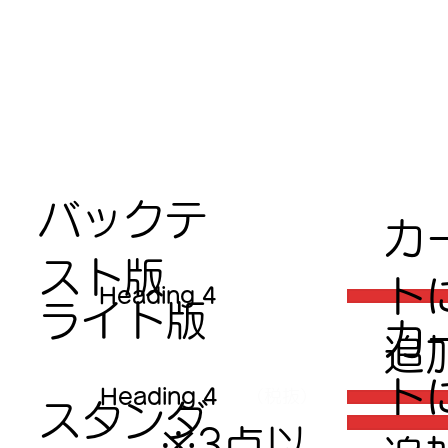
バックテ
​カ
スト版
ト
Heading 4
ライト版
​カ
追
ト
Heading 4
（税抜）
スタンダ
※3点以