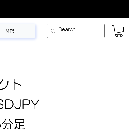
MT5
クト
SDJPY
5分足