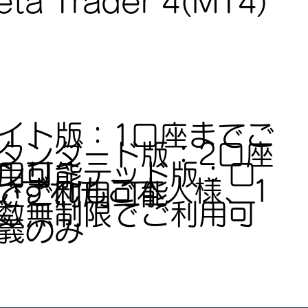
ta Trader 4(MT4)
イト版：1口座までご
タンダード版：2口座
ンリミテッド版：口
用可能
いずれもご本人様、1
でご利用可能
数無制限でご利用可
義のみ