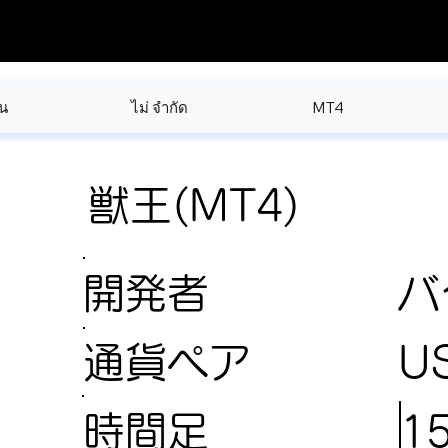
น
ไม่ จำกัด
MT4
獣王(MT4)
開発者
バ
U
通貨ペア
1
時間足