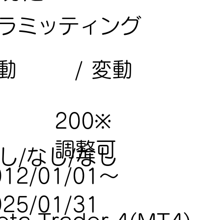
ラミッティング
変動
動
/
200※
調整可
し/なし/なし
012/01/01～
025/01/31