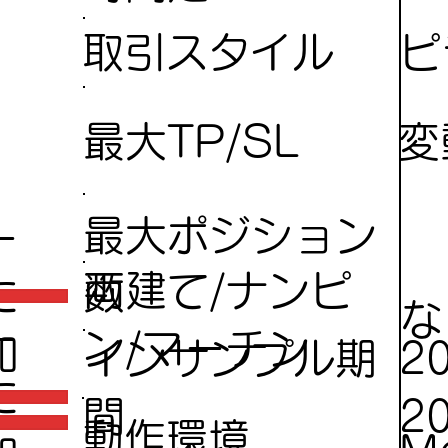
ピ
取引スタイル
変
最大TP/SL
最大ポジション
ー
両建て/ナンピ
数
に
な
ー
ン/マーチン
加
インサンプル期
2
に
間
2
動作環境