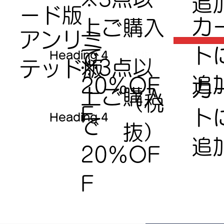
追
ード版
​カ
上ご購入
アンリミ
ト
で​
Heading 4
（税抜）
※3点以
テッド版
追
20％OF
​カ
上ご購入
（税
F
ト
Heading 4
で​
抜）
追
20％OF
F