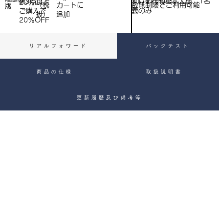
※いずれもご本人様、1名
※3点以上
Heading 4
20％OFF
数無制限でご利用可能
（税
​カートに
）
版
義のみ
ご購入で​
抜）
追加
20％OFF
リアルフォワード
バックテスト
商品の仕様
取扱説明書
更新履歴及び備考等