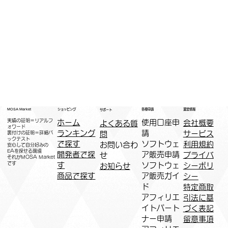
運営情報
ショッピング
MOSA Market
各種申請
サポート
実績の証明＝リアルフ
ホーム
​使用口座申
会社概要
よくある質
ォワード
ランキング
請
サービス
問
裏付けの証明＝詳細バ
ックテスト
で探す
ソフトウェ
利用規約
お問い合わ
安心して自分好みの
EAを探せる環境
開発者で探
ア販売申請
プライバ
せ
​それがMOSA Market
です
す
ソフトウェ
シーポリ
お知らせ
商品で探す
ア販売ガイ
シー
ド
特定商取
アフィリエ
引法に基
イトパート
づく表記
ナー申請​
​留意事項