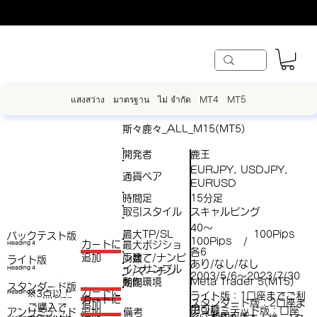
แสงสว่าง
มาตรฐาน
ไม่ จำกัด
MT4
MT5
斯々鹿々_ALL_M15(MT5)
開発者
鹿王
EURJPY, USDJPY,
通貨ペア
EURUSD
時間足
15分足
取引スタイル
スキャルピング
40～
最大TP/SL
100Pips
バックテスト版
100Pips
/
​カートに
最大ポジショ
Heading 4
各6
両建て/ナンピ
追加
ン数
ライト版
あり/なし/なし
インサンプル
Heading 4
ン/マーチン
（
2003/5/6～2023/7/30
動作環境
Meta Trader 5(MT5)
期間
スタンダード版
税
​カートに
※3点以上
Heading 4
ライト版：1口座までご利
（税
​カートに
スタンダード版：2口座ま
追加
ご購入で​
抜
用可能
アンリミテッド版：口座
アンリミテッド
備考
追加
抜）
でご利用可能