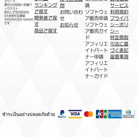
ォワード
ランキング
請
サービス
問
裏付けの証明＝詳細バ
ックテスト
で探す
ソフトウェ
利用規約
お問い合わ
安心して自分好みの
EAを探せる環境
開発者で探
ア販売申請
プライバ
せ
​それがMOSA Market
です
す
ソフトウェ
シーポリ
お知らせ
商品で探す
ア販売ガイ
シー
ド
特定商取
アフィリエ
引法に基
イトパート
づく表記
ナー申請​
​留意事項
​アフィリエ
イトパート
ナーガイド
ชำระเงินอย่างปลอดภัยด้วย