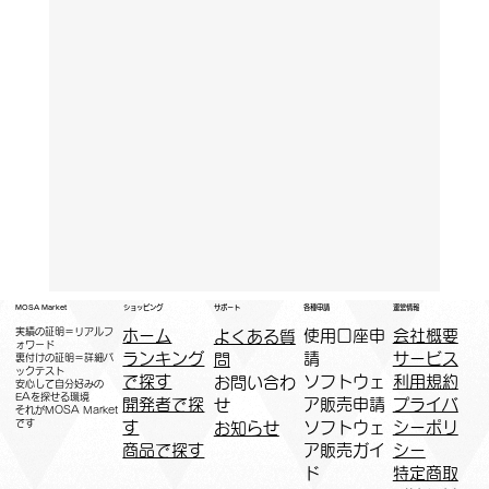
運営情報
ショッピング
MOSA Market
各種申請
サポート
実績の証明＝リアルフ
ホーム
​使用口座申
会社概要
よくある質
ォワード
ランキング
請
サービス
問
裏付けの証明＝詳細バ
ックテスト
で探す
ソフトウェ
利用規約
お問い合わ
安心して自分好みの
EAを探せる環境
開発者で探
ア販売申請
プライバ
せ
​それがMOSA Market
です
す
ソフトウェ
シーポリ
お知らせ
商品で探す
ア販売ガイ
シー
ド
特定商取