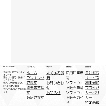
運営情報
ショッピング
MOSA Market
各種申請
サポート
実績の証明＝リアルフ
ホーム
​使用口座申
会社概要
よくある質
ォワード
ランキング
請
サービス
問
裏付けの証明＝詳細バ
ックテスト
で探す
ソフトウェ
利用規約
お問い合わ
安心して自分好みの
EAを探せる環境
開発者で探
ア販売申請
プライバ
せ
​それがMOSA Market
です
す
ソフトウェ
シーポリ
お知らせ
商品で探す
ア販売ガイ
シー
ド
特定商取