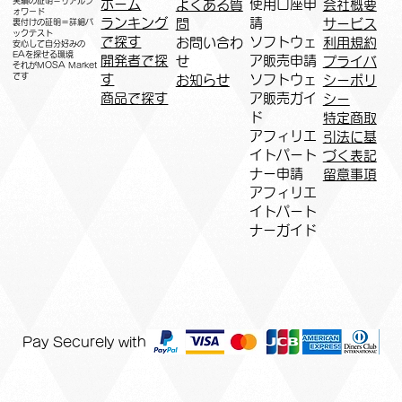
実績の証明＝リアルフ
ホーム
​使用口座申
会社概要
よくある質
ォワード
ランキング
請
サービス
問
裏付けの証明＝詳細バ
ックテスト
で探す
ソフトウェ
利用規約
お問い合わ
安心して自分好みの
EAを探せる環境
開発者で探
ア販売申請
プライバ
せ
​それがMOSA Market
です
す
ソフトウェ
シーポリ
お知らせ
商品で探す
ア販売ガイ
シー
ド
特定商取
アフィリエ
引法に基
イトパート
づく表記
ナー申請​
​留意事項
​アフィリエ
イトパート
ナーガイド
Pay Securely with