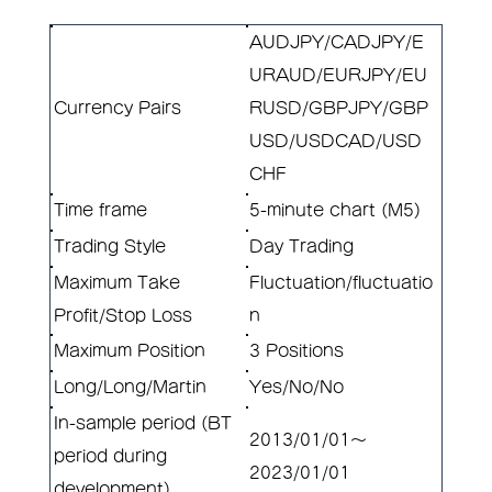
AUDJPY/CADJPY/E
URAUD/EURJPY/EU
Currency Pairs
RUSD/GBPJPY/GBP
USD/USDCAD/USD
CHF
Time frame
5-minute chart (M5)
Trading Style
Day Trading
Maximum Take
Fluctuation/fluctuatio
Profit/Stop Loss
n
Maximum Position
3 Positions
Long/Long/Martin
Yes/No/No
In-sample period (BT
2013/01/01～
period during
2023/01/01
development)