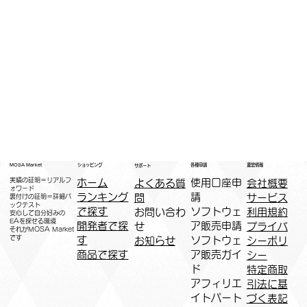
運営情報
ショッピング
MOSA Market
各種申請
サポート
実績の証明＝リアルフ
ホーム
​使用口座申
会社概要
よくある質
ォワード
ランキング
請
サービス
問
裏付けの証明＝詳細バ
ックテスト
で探す
ソフトウェ
利用規約
お問い合わ
安心して自分好みの
EAを探せる環境
開発者で探
ア販売申請
プライバ
せ
​それがMOSA Market
です
す
ソフトウェ
シーポリ
お知らせ
商品で探す
ア販売ガイ
シー
ド
特定商取
アフィリエ
引法に基
イトパート
づく表記