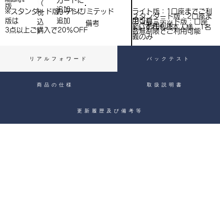
​カートに
Heading 4
（
）
版
追加
込
ライト版：1口座までご利
※スタンダード版、アンリミテッド
​カートに
税
スタンダード版：2口座ま
用可能
版は
追加
込
アンリミテッド版：口座
備考
）
でご利用可能
※いずれもご本人様、1名
3点以上ご購入で​20％OFF
）
数無制限でご利用可能
義のみ
リアルフォワード
バックテスト
商品の仕様
取扱説明書
更新履歴及び備考等