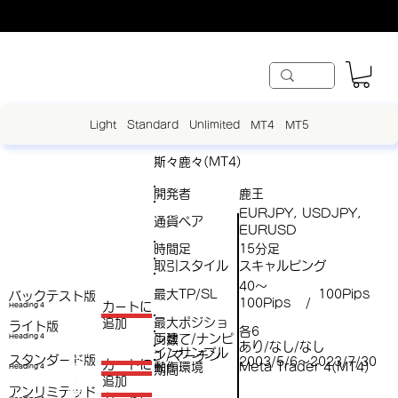
Light
Standard
Unlimited
MT4
MT5
斯々鹿々(MT4)
開発者
鹿王
EURJPY, USDJPY,
通貨ペア
EURUSD
時間足
15分足
取引スタイル
スキャルピング
40～
最大TP/SL
100Pips
バックテスト版
100Pips
/
​カートに
Heading 4
最大ポジショ
追加
ライト版
各6
両建て/ナンピ
（
Heading 4
ン数
あり/なし/なし
インサンプル
ン/マーチン
スタンダード版
税
2003/5/6～2023/7/30
​カートに
動作環境
Meta Trader 4(MT4)
Heading 4
期間
（
追加
込
アンリミテッド
税