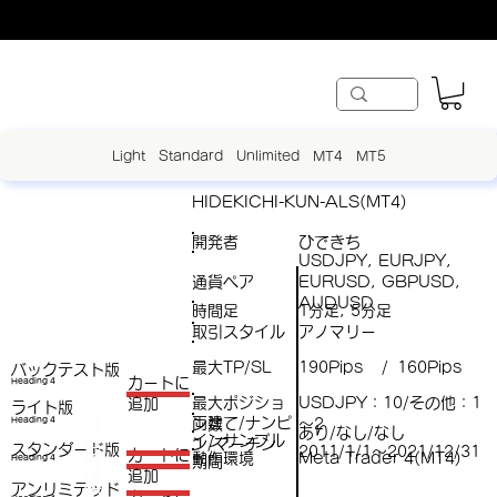
Light
Standard
Unlimited
MT4
MT5
HIDEKICHI-KUN-ALS(MT4)
開発者
ひできち
USDJPY, EURJPY,
通貨ペア
EURUSD, GBPUSD,
AUDUSD
時間足
1分足, 5分足
取引スタイル
アノマリー
最大TP/SL
190Pips
160Pips
/
バックテスト版
​カートに
Heading 4
最大ポジショ
USDJPY：10/その他：1
追加
ライト版
両建て/ナンピ
（
Heading 4
ン数
～2
あり/なし/なし
インサンプル
ン/マーチン
スタンダード版
税
2011/1/1～2021/12/31
​カートに
動作環境
Meta Trader 4(MT4)
Heading 4
期間
（
追加
込
アンリミテッド
税