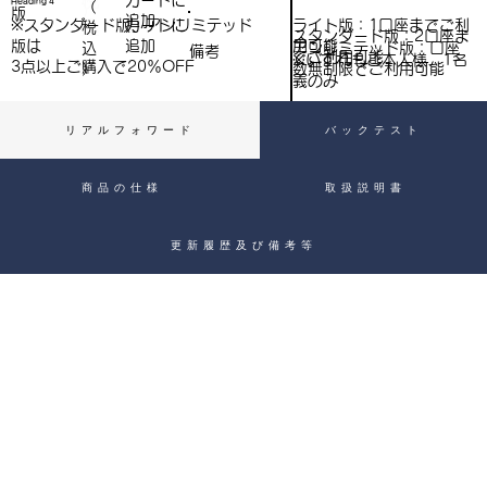
​カートに
Heading 4
（
）
版
追加
込
ライト版：1口座までご利
※スタンダード版、アンリミテッド
​カートに
税
スタンダード版：2口座ま
用可能
版は
追加
込
アンリミテッド版：口座
備考
）
でご利用可能
※いずれもご本人様、1名
3点以上ご購入で​20％OFF
）
数無制限でご利用可能
義のみ
リアルフォワード
バックテスト
商品の仕様
取扱説明書
更新履歴及び備考等