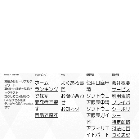
運営情報
ショッピング
MOSA Market
各種申請
サポート
実績の証明＝リアルフ
ホーム
​使用口座申
会社概要
よくある質
ォワード
ランキング
請
サービス
問
裏付けの証明＝詳細バ
ックテスト
で探す
ソフトウェ
利用規約
お問い合わ
安心して自分好みの
EAを探せる環境
開発者で探
ア販売申請
プライバ
せ
​それがMOSA Market
です
す
ソフトウェ
シーポリ
お知らせ
商品で探す
ア販売ガイ
シー
ド
特定商取
アフィリエ
引法に基
イトパート
づく表記