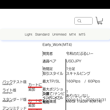
Light
Standard
Unlimited
MT4
MT5
Early_Work(MT4)
開発者
令和のだぶるいー
通貨ペア
USDJPY
時間足
1分足
取引スタイル
スキャルピング
最大TP/SL
160Pips
60Pips
/
バックテスト版
​カートに
Heading 4
最大ポジショ
追加
ライト版
1
両建て/ナンピ
（
Heading 4
ン数
あり/なし/なし
インサンプル
ン/マーチン
スタンダード版
税
2004/1/1～2020/12/31
​カートに
動作環境
Meta Trader 4(MT4)
Heading 4
期間
（
追加
込
アンリミテッド
税