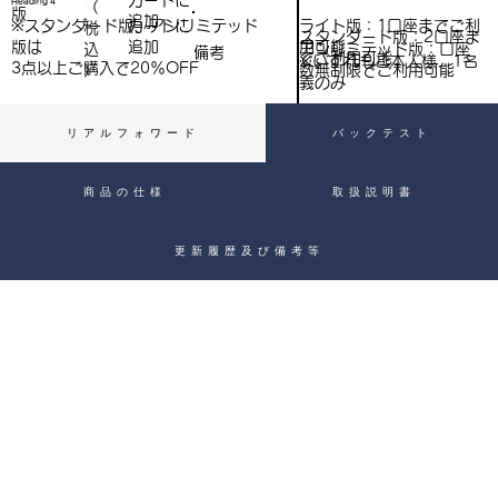
​カートに
Heading 4
（
）
版
追加
込
ライト版：1口座までご利
※スタンダード版、アンリミテッド
​カートに
税
スタンダード版：2口座ま
用可能
版は
追加
込
アンリミテッド版：口座
備考
）
でご利用可能
※いずれもご本人様、1名
3点以上ご購入で​20％OFF
）
数無制限でご利用可能
義のみ
リアルフォワード
バックテスト
商品の仕様
取扱説明書
更新履歴及び備考等