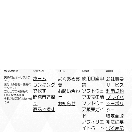
運営情報
ショッピング
MOSA Market
各種申請
サポート
実績の証明＝リアルフ
ホーム
​使用口座申
会社概要
よくある質
ォワード
ランキング
請
サービス
問
裏付けの証明＝詳細バ
ックテスト
で探す
ソフトウェ
利用規約
お問い合わ
安心して自分好みの
EAを探せる環境
開発者で探
ア販売申請
プライバ
せ
​それがMOSA Market
です
す
ソフトウェ
シーポリ
お知らせ
商品で探す
ア販売ガイ
シー
ド
特定商取
アフィリエ
引法に基
イトパート
づく表記