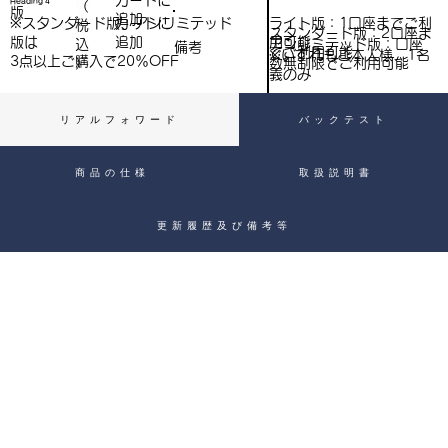
​カートに
Heading 4
（
）
版
追加
込
ライト版：1口座までご利
※スタンダード版、アンリミテッド
​カートに
税
スタンダード版：2口座ま
用可能
版は
追加
込
アンリミテッド版：口座
備考
）
でご利用可能
※いずれもご本人様、1名
3点以上ご購入で​20％OFF
）
数無制限でご利用可能
義のみ
リアルフォワード
バックテスト
商品の仕様
取扱説明書
更新履歴及び備考等