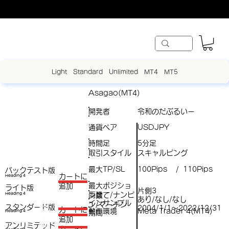
Light
Standard
Unlimited
MT4
MT5
Asagao(MT4)
開発者
令和のだぶるいー
通貨ペア
USDJPY
時間足
5分足
取引スタイル
スキャルピング
最大TP/SL
100Pips
110Pips
/
バックテスト版
​カートに
Heading 4
最大ポジショ
追加
ライト版
片側3
両建て/ナンピ
（
Heading 4
ン数
あり/なし/なし
インサンプル
ン/マーチン
スタンダード版
税
2004/1/1～2022/12/31
​カートに
動作環境
Meta Trader 4(MT4)
Heading 4
期間
（
追加
込
アンリミテッド
税