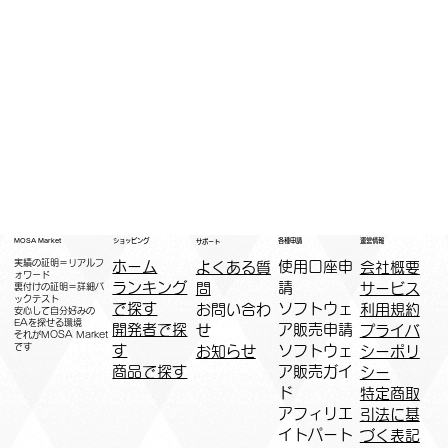
運営情報
ショッピング
MOSA Market
各種申請
サポート
実績の証明＝リアルフ
ホーム
​使用口座申
会社概要
よくある質
ォワード
ランキング
請
サービス
問
裏付けの証明＝詳細バ
ックテスト
で探す
ソフトウェ
利用規約
お問い合わ
安心して自分好みの
EAを探せる環境
開発者で探
ア販売申請
プライバ
せ
​それがMOSA Market
です
す
ソフトウェ
シーポリ
お知らせ
商品で探す
ア販売ガイ
シー
ド
特定商取
アフィリエ
引法に基
イトパート
づく表記