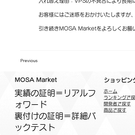
入れ替え理由：VPSの不具合により長期
お客様にはご迷惑をおかけいたしますが
引き続きMOSA Marketをよろしくお
Previous
MOSA Market
ショッピン
実績の証明＝リアルフ
ホーム
ランキングで
ォワード
開発者で探す
商品で探す
裏付けの証明＝詳細バ
ックテスト