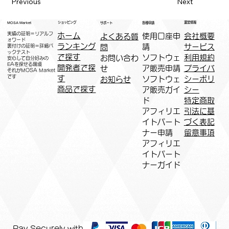
Previous
Next
運営情報
ショッピング
MOSA Market
各種申請
サポート
実績の証明＝リアルフ
ホーム
​使用口座申
会社概要
よくある質
ォワード
ランキング
請
サービス
問
裏付けの証明＝詳細バ
ックテスト
で探す
ソフトウェ
利用規約
お問い合わ
安心して自分好みの
EAを探せる環境
開発者で探
ア販売申請
プライバ
せ
​それがMOSA Market
です
す
ソフトウェ
シーポリ
お知らせ
商品で探す
ア販売ガイ
シー
ド
特定商取
アフィリエ
引法に基
イトパート
づく表記
ナー申請​
​留意事項
​アフィリエ
イトパート
ナーガイド
Pay Securely with