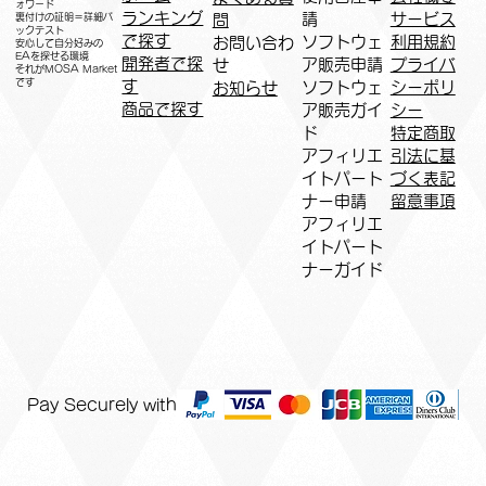
ォワード
ランキング
請
サービス
問
裏付けの証明＝詳細バ
ックテスト
で探す
ソフトウェ
利用規約
お問い合わ
安心して自分好みの
EAを探せる環境
開発者で探
ア販売申請
プライバ
せ
​それがMOSA Market
です
す
ソフトウェ
シーポリ
お知らせ
商品で探す
ア販売ガイ
シー
ド
特定商取
アフィリエ
引法に基
イトパート
づく表記
ナー申請​
​留意事項
​アフィリエ
イトパート
ナーガイド
Pay Securely with