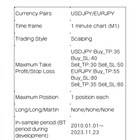
Currency Pairs
USDJPY/EURJPY
Time frame
1 minute chart (M1)
Trading Style
Scalping
USDJPY Buy_TP:35
Buy_SL:40
Maximum Take
Sell_TP:30 Sell_SL:50
Profit/Stop Loss
EURJPY Buy_TP:55
Buy_SL:80
Sell_TP:35 Sell_SL:80
Maximum Position
1 position each
Long/Long/Martin
None/None/None
In-sample period (BT
2010.01.01～
period during
2023.11.23
development)