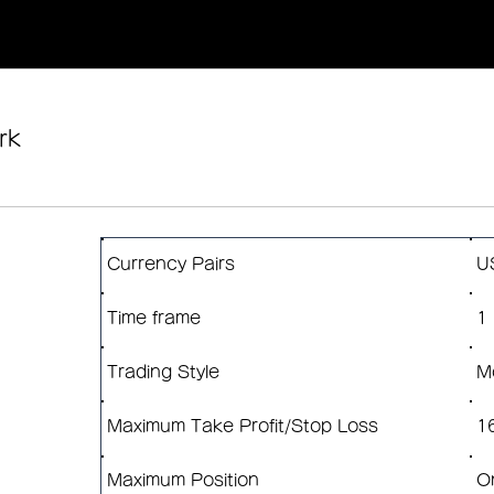
rk
Currency Pairs
U
Time frame
1
Trading Style
M
Maximum Take Profit/Stop Loss
1
Maximum Position
O