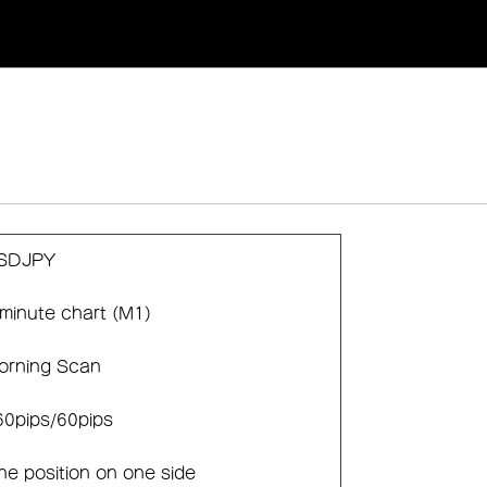
SDJPY
 minute chart (M1)
orning Scan
60pips/60pips
ne position on one side