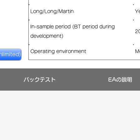
Long/Long/Martin
Y
In-sample period (BT period during
2
development)
Operating environment
M
limited)
バックテスト
EAの説明