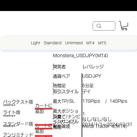
Light
Standard
Unlimited
MT4
MT5
Monstera_USDJPY(MT4)
開発者
レバレッジ
通貨ペア
USDJPY
時間足
5分足
取引スタイル
デイ
最大TP/SL
170Pips
140Pips
/
バックテスト版
​カートに
Heading 4
最大ポジショ
追加
ライト版
1
両建て/ナンピ
（
Heading 4
ン数
なし/なし/なし
インサンプル
ン/マーチン
スタンダード版
税
2014/1/1～2024/12/31
​カートに
動作環境
Meta Trader 4(MT4)
Heading 4
期間
（
追加
込
アンリミテッド
税