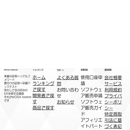
運営情報
ショッピング
MOSA Market
各種申請
サポート
実績の証明＝リアルフ
ホーム
​使用口座申
会社概要
よくある質
ォワード
ランキング
請
サービス
問
裏付けの証明＝詳細バ
ックテスト
で探す
ソフトウェ
利用規約
お問い合わ
安心して自分好みの
EAを探せる環境
開発者で探
ア販売申請
プライバ
せ
​それがMOSA Market
です
す
ソフトウェ
シーポリ
お知らせ
商品で探す
ア販売ガイ
シー
ド
特定商取
アフィリエ
引法に基
イトパート
づく表記