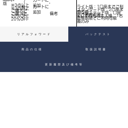
​カートに
Heading 4
（
）
版
※3点以上
追加
込
ライト版：1口座までご利
​カートに
税
※3点以上
スタンダード版：2口座ま
ご購入で​
用可能
追加
込
アンリミテッド版：口座
備考
）
ご購入で​
でご利用可能
※いずれもご本人様、1名
20％OFF
）
数無制限でご利用可能
20％OFF
義のみ
リアルフォワード
バックテスト
商品の仕様
取扱説明書
更新履歴及び備考等