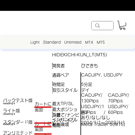
Light
Standard
Unlimited
MT4
MT5
HIDEKICHI-KUN_LT(MT5)
開発者
ひできち
通貨ペア
CADJPY, USDJPY
時間足
5分足
取引スタイル
デイ
CADJPY/
CADJPY/
バックテスト版
130Pips
70Pips
最大TP/SL
​カートに
Heading 4
USDJPY/1
USDJPY/
最大ポジショ
追加
ライト版
各2
80Pips
60Pips
/
両建て/ナンピ
（
Heading 4
ン数
あり/なし/なし
インサンプル
ン/マーチン
スタンダード版
税
2004/1/1～2023/1/1
​カートに
動作環境
Meta Trader 5(MT5)
Heading 4
期間
（
追加
込
アンリミテッド
税