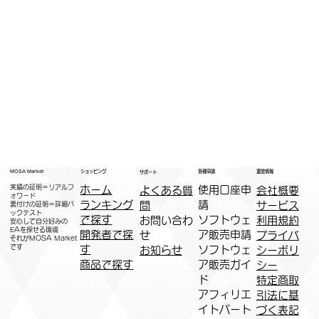
運営情報
ショッピング
MOSA Market
各種申請
サポート
実績の証明＝リアルフ
ホーム
​使用口座申
会社概要
よくある質
ォワード
ランキング
請
サービス
問
裏付けの証明＝詳細バ
ックテスト
で探す
ソフトウェ
利用規約
お問い合わ
安心して自分好みの
EAを探せる環境
開発者で探
ア販売申請
プライバ
せ
​それがMOSA Market
です
す
ソフトウェ
シーポリ
お知らせ
商品で探す
ア販売ガイ
シー
ド
特定商取
アフィリエ
引法に基
イトパート
づく表記