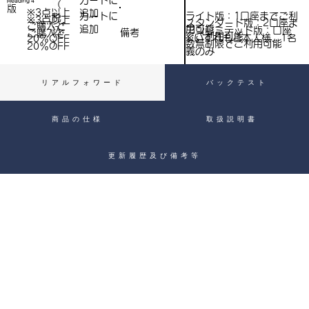
​カートに
Heading 4
（
）
版
※3点以上
追加
込
ライト版：1口座までご利
​カートに
税
※3点以上
スタンダード版：2口座ま
ご購入で​
用可能
追加
込
アンリミテッド版：口座
備考
）
ご購入で​
でご利用可能
※いずれもご本人様、1名
20％OFF
）
数無制限でご利用可能
20％OFF
義のみ
リアルフォワード
バックテスト
商品の仕様
取扱説明書
更新履歴及び備考等