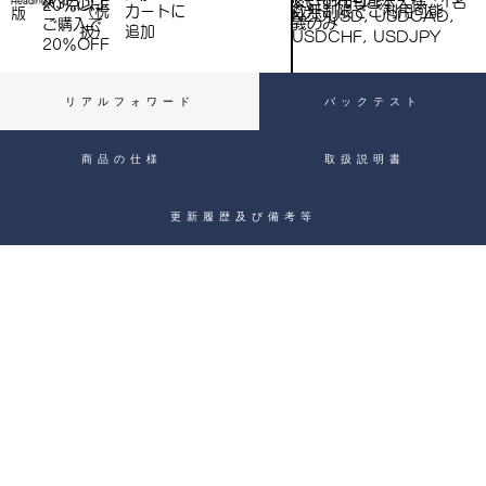
※いずれもご本人様、1名
※3点以上
Heading 4
20％OFF
数無制限でご利用可能
（税
​カートに
）
版
NZDUSD, USDCAD,
義のみ
ご購入で​
抜）
追加
USDCHF, USDJPY
20％OFF
リアルフォワード
バックテスト
商品の仕様
取扱説明書
更新履歴及び備考等