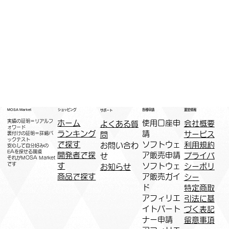
運営情報
ショッピング
MOSA Market
各種申請
サポート
実績の証明＝リアルフ
ホーム
​使用口座申
会社概要
よくある質
ォワード
ランキング
請
サービス
問
裏付けの証明＝詳細バ
ックテスト
で探す
ソフトウェ
利用規約
お問い合わ
安心して自分好みの
EAを探せる環境
開発者で探
ア販売申請
プライバ
せ
​それがMOSA Market
です
す
ソフトウェ
シーポリ
お知らせ
商品で探す
ア販売ガイ
シー
ド
特定商取
アフィリエ
引法に基
イトパート
づく表記
ナー申請​
​留意事項