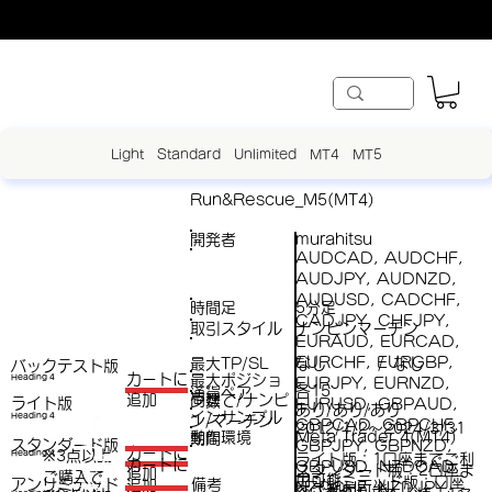
Light
Standard
Unlimited
MT4
MT5
Run&Rescue_M5(MT4)
開発者
murahitsu
AUDCAD, AUDCHF,
AUDJPY, AUDNZD,
AUDUSD, CADCHF,
時間足
5分足
CADJPY, CHFJPY,
取引スタイル
ナンピンマーチン
EURAUD, EURCAD,
EURCHF, EURGBP,
最大TP/SL
なし
なし
/
バックテスト版
​カートに
最大ポジショ
Heading 4
EURJPY, EURNZD,
各15
通貨ペア
両建て/ナンピ
追加
ン数
ライト版
EURUSD, GBPAUD,
あり/あり/あり
インサンプル
Heading 4
ン/マーチン
（
GBPCAD, GBPCHF,
2012/1/2～2024/3/31
動作環境
Meta Trader 4(MT4)
期間
スタンダード版
GBPJPY, GBPNZD,
税
​カートに
※3点以上
Heading 4
ライト版：1口座までご利
（税
​カートに
GBPUSD, NZDCAD,
スタンダード版：2口座ま
追加
ご購入で​
抜
用可能
アンリミテッド版：口座
アンリミテッド
備考
追加
NZDCHF, NZDJPY,
抜）
でご利用可能