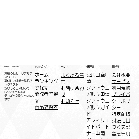
運営情報
ショッピング
MOSA Market
各種申請
サポート
実績の証明＝リアルフ
ホーム
​使用口座申
会社概要
よくある質
ォワード
ランキング
請
サービス
問
裏付けの証明＝詳細バ
ックテスト
で探す
ソフトウェ
利用規約
お問い合わ
安心して自分好みの
EAを探せる環境
開発者で探
ア販売申請
プライバ
せ
​それがMOSA Market
です
す
ソフトウェ
シーポリ
お知らせ
商品で探す
ア販売ガイ
シー
ド
特定商取
アフィリエ
引法に基
イトパート
づく表記
ナー申請​
​留意事項