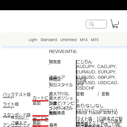
Light
Standard
Unlimited
MT4
MT5
REVIVE(MT4)
開発者
こじりん
AUDJPY, CADJPY,
EURAUD, EURJPY,
通貨ペア
EURUSD, GBPJPY,
時間足
5分足
GBPUSD, USDCAD,
取引スタイル
デイ
USDCHF
最大TP/SL
変動
変動
/
バックテスト版
​カートに
最大ポジショ
Heading 4
3
両建て/ナンピ
追加
ン数
ライト版
あり/なし/なし
インサンプル
Heading 4
ン/マーチン
（
2013/1/1～2023/1/1
動作環境
Meta Trader 4(MT4)
期間
スタンダード版
税
​カートに
※3点以上
Heading 4
ライト版：1口座までご利
（税
​カートに
スタンダード版：2口座ま
追加
ご購入で​
抜
用可能
アンリミテッド版：口座
アンリミテッド
備考
追加
抜）
でご利用可能