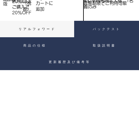
※いずれもご本人様、1名
※3点以上
Heading 4
20％OFF
数無制限でご利用可能
（税
​カートに
）
版
義のみ
ご購入で​
抜）
追加
20％OFF
リアルフォワード
バックテスト
商品の仕様
取扱説明書
更新履歴及び備考等