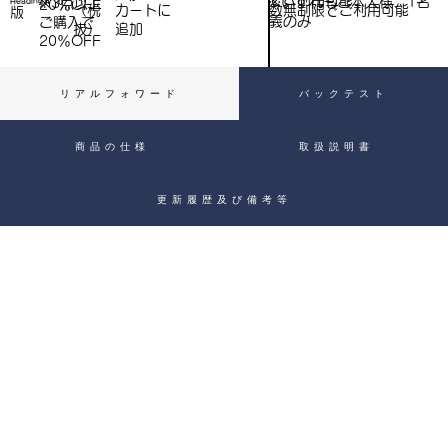
※いずれもご本人様、1名
※3点以上
Heading 4
20％OFF
数無制限でご利用可能
（税
​カートに
）
版
義のみ
ご購入で​
抜）
追加
20％OFF
リアルフォワード
バックテスト
商品の仕様
取扱説明書
更新履歴及び備考等