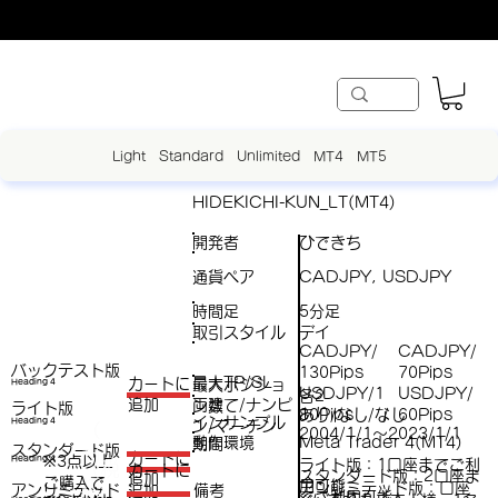
Light
Standard
Unlimited
MT4
MT5
HIDEKICHI-KUN_LT(MT4)
開発者
ひできち
通貨ペア
CADJPY, USDJPY
時間足
5分足
取引スタイル
デイ
CADJPY/
CADJPY/
バックテスト版
130Pips
70Pips
最大TP/SL
​カートに
最大ポジショ
Heading 4
USDJPY/1
USDJPY/
各2
両建て/ナンピ
追加
ン数
ライト版
80Pips
60Pips
/
あり/なし/なし
インサンプル
Heading 4
ン/マーチン
（
2004/1/1～2023/1/1
動作環境
Meta Trader 4(MT4)
期間
スタンダード版
税
​カートに
※3点以上
Heading 4
ライト版：1口座までご利
（税
​カートに
スタンダード版：2口座ま
追加
ご購入で​
抜
用可能
アンリミテッド版：口座
アンリミテッド
備考
追加
抜）
でご利用可能