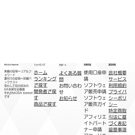
運営情報
ショッピング
MOSA Market
各種申請
サポート
実績の証明＝リアルフ
ホーム
​使用口座申
会社概要
よくある質
ォワード
ランキング
請
サービス
問
裏付けの証明＝詳細バ
ックテスト
で探す
ソフトウェ
利用規約
お問い合わ
安心して自分好みの
EAを探せる環境
開発者で探
ア販売申請
プライバ
せ
​それがMOSA Market
です
す
ソフトウェ
シーポリ
お知らせ
商品で探す
ア販売ガイ
シー
ド
特定商取
アフィリエ
引法に基
イトパート
づく表記
ナー申請​
​留意事項