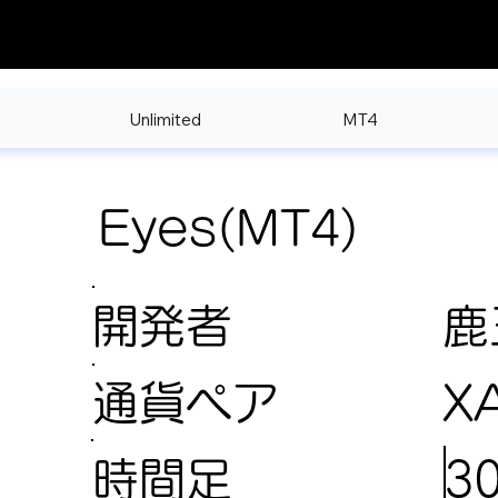
Unlimited
MT4
Eyes(MT4)
開発者
鹿
X
通貨ペア
3
時間足