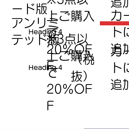
追
ード版
​カ
上ご購入
アンリミ
ト
で​
Heading 4
（税抜）
※3点以
テッド版
追
20％OF
​カ
上ご購入
（税
F
ト
Heading 4
で​
抜）
追
20％OF
F