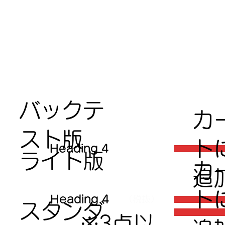
バックテ
​カ
スト版
ト
Heading 4
ライト版
​カ
追
ト
Heading 4
（税抜）
スタンダ
※3点以