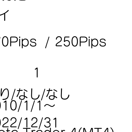
イ
250Pips
70Pips
/
1
り/なし/なし
010/1/1～
022/12/31