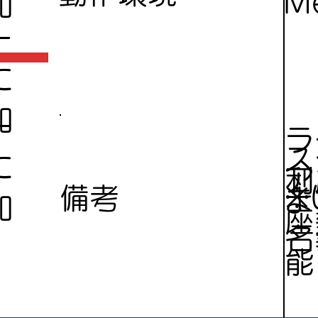
Me
加
ー
に
加
ー
ラ
ス
に
ア
利
※
備考
ま
加
座
名
能