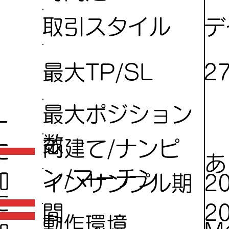
デ
取引スタイル
2
最大TP/SL
最大ポジション
ー
数
両建て/ナンピ
に
あ
ー
ン/マーチン
加
インサンプル期
2
に
間
2
動作環境