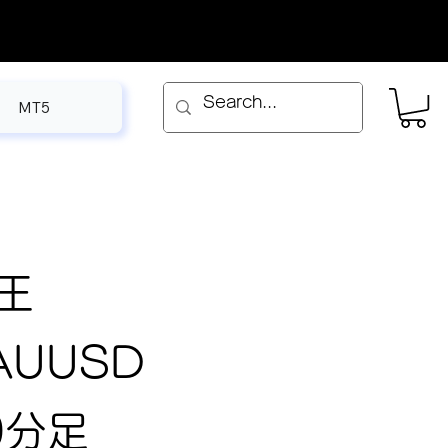
MT5
王
AUUSD
0分足