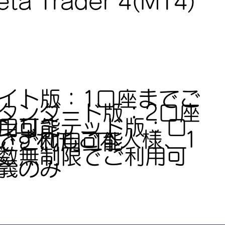
ta Trader 4(MT4)
イト版：1口座までご
タンダード版：2口座
ンリミテッド版：口
用可能
いずれもご本人様、1
でご利用可能
数無制限でご利用可
義のみ