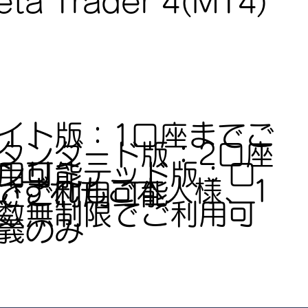
ta Trader 4(MT4)
イト版：1口座までご
タンダード版：2口座
ンリミテッド版：口
用可能
いずれもご本人様、1
でご利用可能
数無制限でご利用可
義のみ