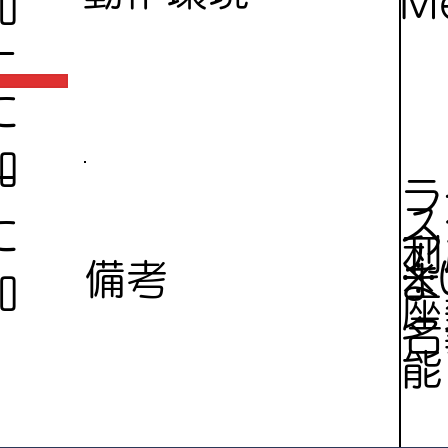
Me
加
ー
に
加
ー
ラ
ス
に
ア
利
※
備考
ま
加
座
名
能