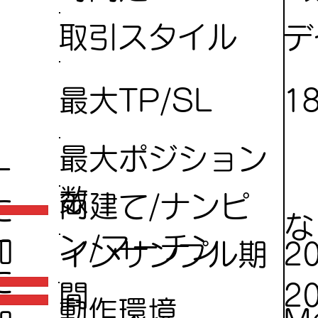
デ
取引スタイル
1
最大TP/SL
最大ポジション
ー
数
両建て/ナンピ
に
な
ー
ン/マーチン
加
インサンプル期
2
に
間
2
動作環境