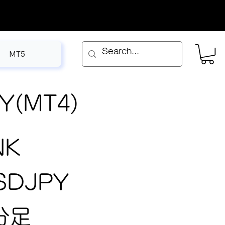
MT5
Y(MT4)
NK
SDJPY
分足