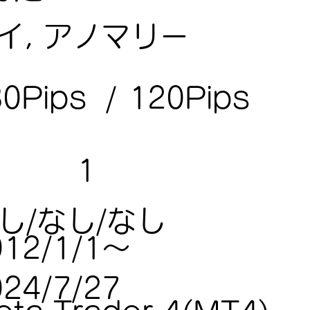
イ, アノマリー
120Pips
80Pips
/
1
し/なし/なし
012/1/1～
024/7/27