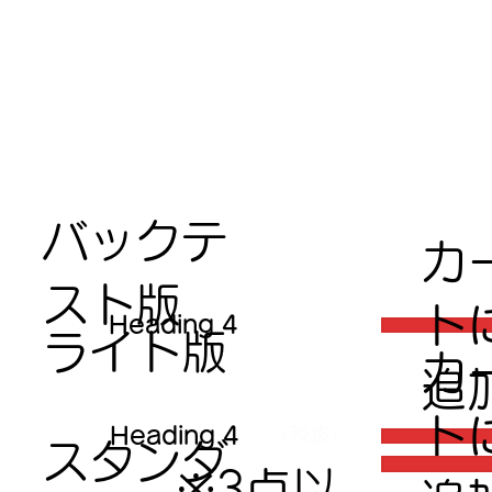
バックテ
​カ
スト版
ト
Heading 4
ライト版
​カ
追
ト
Heading 4
（税抜）
スタンダ
※3点以