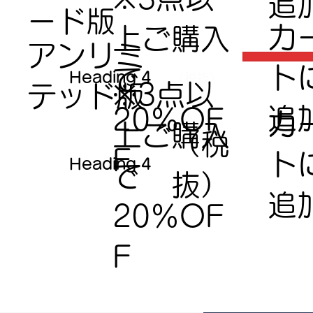
追
ード版
​カ
上ご購入
アンリミ
ト
で​
Heading 4
（税抜）
※3点以
テッド版
追
20％OF
​カ
上ご購入
（税
F
ト
Heading 4
で​
抜）
追
20％OF
F